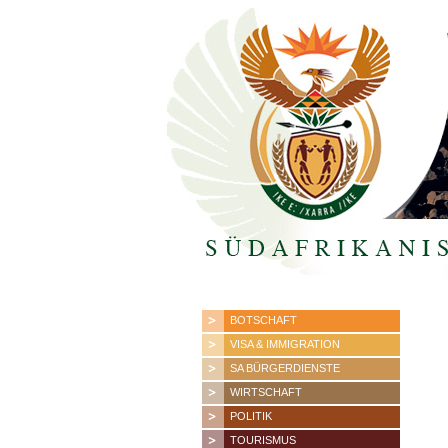
BOTSCHAFT
VISA & IMMIGRATION
SA BÜRGERDIENSTE
WIRTSCHAFT
POLITIK
TOURISMUS