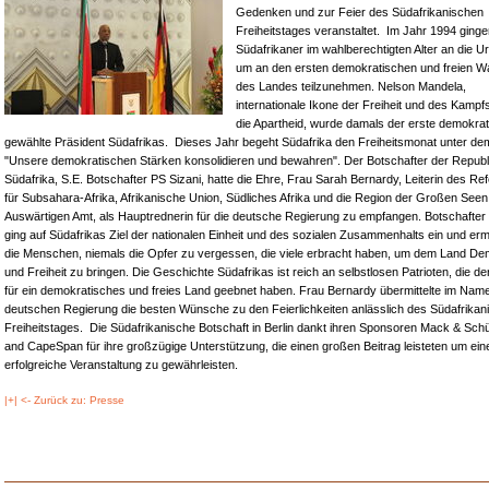
Gedenken und zur Feier des Südafrikanischen
Freiheitstages veranstaltet. Im Jahr 1994 gingen
Südafrikaner im wahlberechtigten Alter an die U
um an den ersten demokratischen und freien W
des Landes teilzunehmen. Nelson Mandela,
internationale Ikone der Freiheit und des Kamp
die Apartheid, wurde damals der erste demokrat
gewählte Präsident Südafrikas. Dieses Jahr begeht Südafrika den Freiheitsmonat unter de
"Unsere demokratischen Stärken konsolidieren und bewahren". Der Botschafter der Republ
Südafrika, S.E. Botschafter PS Sizani, hatte die Ehre, Frau Sarah Bernardy, Leiterin des Ref
für Subsahara-Afrika, Afrikanische Union, Südliches Afrika und die Region der Großen Seen
Auswärtigen Amt, als Hauptrednerin für die deutsche Regierung zu empfangen. Botschafter 
ging auf Südafrikas Ziel der nationalen Einheit und des sozialen Zusammenhalts ein und er
die Menschen, niemals die Opfer zu vergessen, die viele erbracht haben, um dem Land De
und Freiheit zu bringen. Die Geschichte Südafrikas ist reich an selbstlosen Patrioten, die 
für ein demokratisches und freies Land geebnet haben. Frau Bernardy übermittelte im Nam
deutschen Regierung die besten Wünsche zu den Feierlichkeiten anlässlich des Südafrikan
Freiheitstages. Die Südafrikanische Botschaft in Berlin dankt ihren Sponsoren Mack & Sch
and CapeSpan für ihre großzügige Unterstützung, die einen großen Beitrag leisteten um ein
erfolgreiche Veranstaltung zu gewährleisten.
|+| <- Zurück zu: Presse