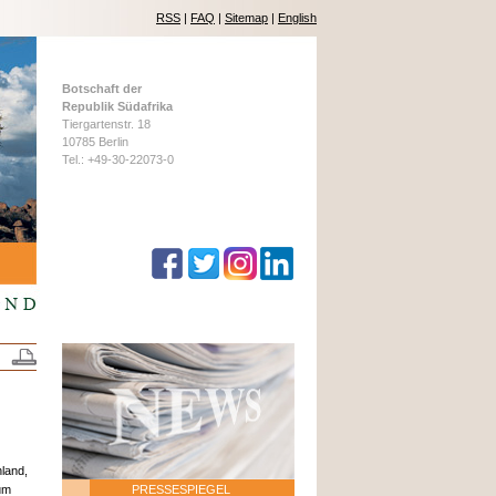
RSS
|
FAQ
|
Sitemap
|
English
Botschaft der
Republik Südafrika
Tiergartenstr. 18
10785 Berlin
Tel.: +49-30-22073-0
hland,
um
PRESSESPIEGEL