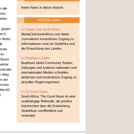
Keine News in dieser Ansicht.
 alle
rnen,
ahlen
PRESSE LINKS
fs gegen
|+| Media Club South Africa
isch
MediaClubSouthAfrica.com bietet
m Motto:
Journalisten kostenlosen Zugang zu
Informationen rund um Südafrika und
ik
die Entwicklung des Landes.
erats
 im
|+| BuaNews Online
Sizani
BuaNews bietet Community Radios,
mahnte
Zeitungen und anderen nationalen und
mokratie
internationalen Medien schnellen,
den Weg
einfachen und kostenlosen Zugang zu
en der
aktuellen Regierungsnews.
ischen
ühle AG
|+| SA Good News
e
South Africa: The Good News ist eine
unabhängige Webseite, die positive
Nachrichten über die Entwicklung
Südafrikas veröffentlicht und
verbreitet.