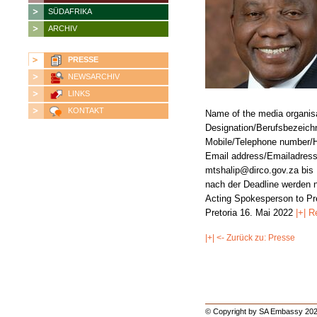
SÜDAFRIKA
ARCHIV
PRESSE
NEWSARCHIV
LINKS
KONTAKT
Name of the media organis
Designation/Berufsbezeich
Mobile/Telephone number/
Email address/Emailadres
mtshalip@dirco.gov.za bis
nach der Deadline werden n
Acting Spokesperson to Pr
Pretoria 16. Mai 2022
|+| 
|+| <- Zurück zu: Presse
© Copyright by SA Embassy 202