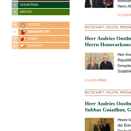
Ministe
SÜDAFRIKA
Herrn Al
ARCHIV
|+| zum A
PRESSE
BOTSCHAFT, POLITIK, PRES
NEWSARCHIV
Herr Andries Oosthu
LINKS
Herrn Honorarkonsu
KONTAKT
Herr An
Republik
Gespräc
Südafrik
|+| zum Artikel
BOTSCHAFT, POLITIK, PRES
Herr Andries Oosthu
Subhas Guiadhur, G
Heute b
der Bot
Deutsch