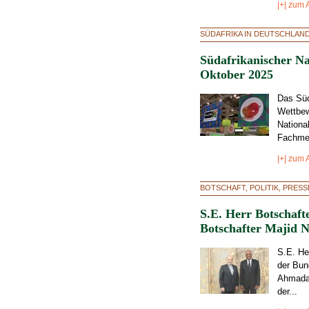
|+| zum A
SÜDAFRIKA IN DEUTSCHLAN
Südafrikanischer Na
Oktober 2025
Das Süd
Wettbew
Nationa
Fachmes
|+| zum A
BOTSCHAFT, POLITIK, PRES
S.E. Herr Botschaft
Botschafter Majid 
S.E. He
der Bun
Ahmadab
der...