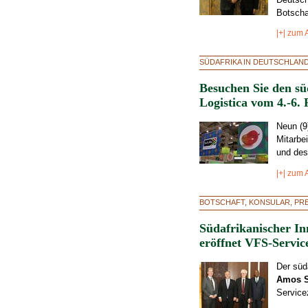
Botschaf
|+| zum A
SÜDAFRIKA IN DEUTSCHLAN
Besuchen Sie den sü
Logistica vom 4.-6. 
Neun (9
Mitarbe
und des
|+| zum A
BOTSCHAFT, KONSULAR, PRES
Südafrikanischer In
eröffnet VFS-Servic
Der süd
Amos S
Servicez