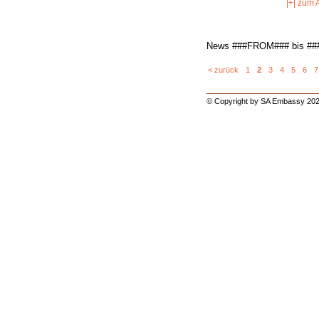
|+| zum A
News ###FROM### bis #
< zurück
1
2
3
4
5
6
7
© Copyright by SA Embassy 202