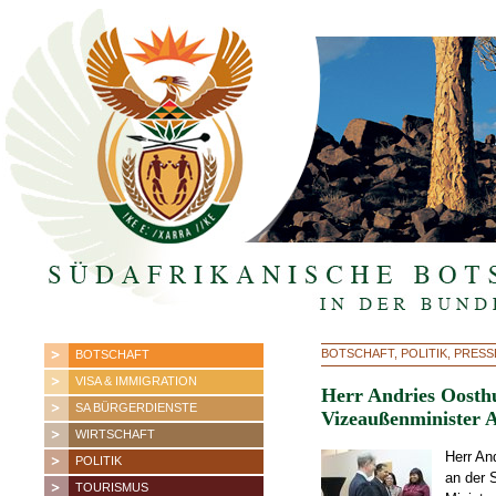
BOTSCHAFT, POLITIK, PRES
BOTSCHAFT
VISA & IMMIGRATION
Herr Andries Oosthui
SA BÜRGERDIENSTE
Vizeaußenminister 
WIRTSCHAFT
Herr An
POLITIK
an der 
TOURISMUS