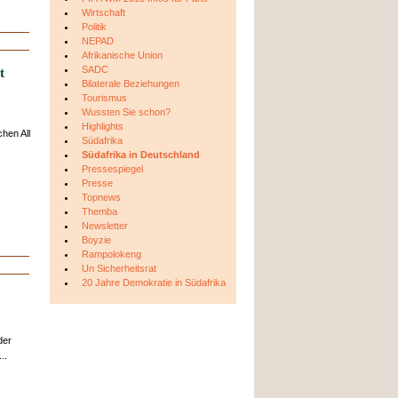
Wirtschaft
Politik
NEPAD
Afrikanische Union
SADC
t
Bilaterale Beziehungen
Tourismus
Wussten Sie schon?
Highlights
hen All
Südafrika
Südafrika in Deutschland
Pressespiegel
Presse
Topnews
Themba
Newsletter
Boyzie
Rampolokeng
Un Sicherheitsrat
20 Jahre Demokratie in Südafrika
der
..