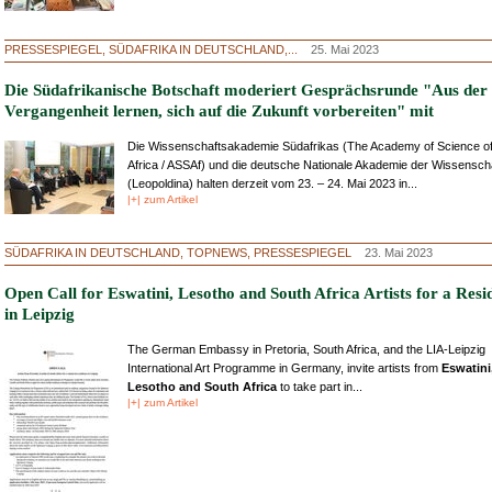
PRESSESPIEGEL, SÜDAFRIKA IN DEUTSCHLAND,...
25. Mai 2023
Die Südafrikanische Botschaft moderiert Gesprächsrunde "Aus der
Vergangenheit lernen, sich auf die Zukunft vorbereiten" mit
Die Wissenschaftsakademie Südafrikas (The Academy of Science o
Africa / ASSAf) und die deutsche Nationale Akademie der Wissensch
(Leopoldina) halten derzeit vom 23. – 24. Mai 2023 in...
|+| zum Artikel
SÜDAFRIKA IN DEUTSCHLAND, TOPNEWS, PRESSESPIEGEL
23. Mai 2023
Open Call for Eswatini, Lesotho and South Africa Artists for a Resi
in Leipzig
The German Embassy in Pretoria, South Africa, and the LIA-Leipzig
International Art Programme in Germany, invite artists from
Eswatini
Lesotho and South Africa
to take part in...
|+| zum Artikel