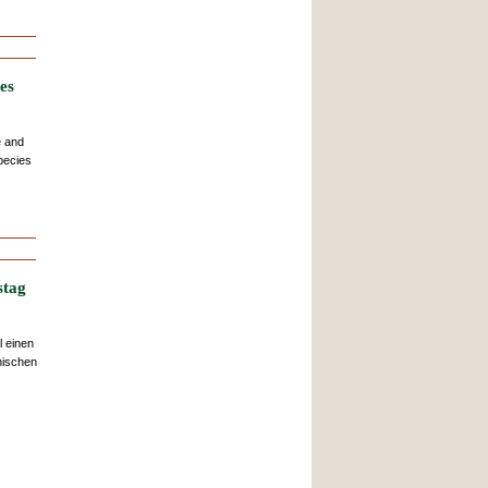
es
e and
pecies
stag
l einen
nischen