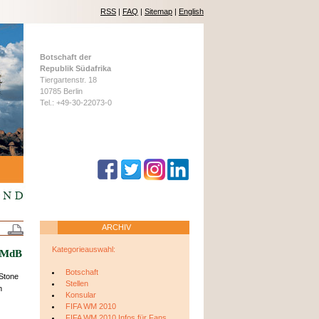
RSS
|
FAQ
|
Sitemap
|
English
Botschaft der
Republik Südafrika
Tiergartenstr. 18
10785 Berlin
Tel.: +49-30-22073-0
ARCHIV
Kategorieauswahl:
, MdB
Botschaft
 Stone
Stellen
n
Konsular
FIFA WM 2010
FIFA WM 2010 Infos für Fans