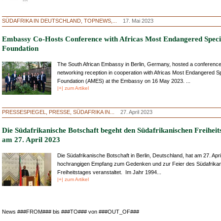
SÜDAFRIKA IN DEUTSCHLAND, TOPNEWS,...
17. Mai 2023
Embassy Co-Hosts Conference with Africas Most Endangered Speci
Foundation
The South African Embassy in Berlin, Germany, hosted a conferenc
networking reception in cooperation with Africas Most Endangered S
Foundation (AMES) at the Embassy on 16 May 2023. ...
|+| zum Artikel
PRESSESPIEGEL, PRESSE, SÜDAFRIKA IN...
27. April 2023
Die Südafrikanische Botschaft begeht den Südafrikanischen Freiheit
am 27. April 2023
Die Südafrikanische Botschaft in Berlin, Deutschland, hat am 27. Apri
hochrangigen Empfang zum Gedenken und zur Feier des Südafrika
Freiheitstages veranstaltet. Im Jahr 1994...
|+| zum Artikel
News ###FROM### bis ###TO### von ###OUT_OF###