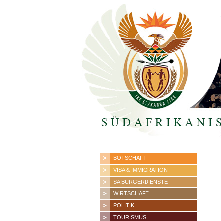
BOTSCHAFT
VISA & IMMIGRATION
SA BÜRGERDIENSTE
WIRTSCHAFT
POLITIK
TOURISMUS