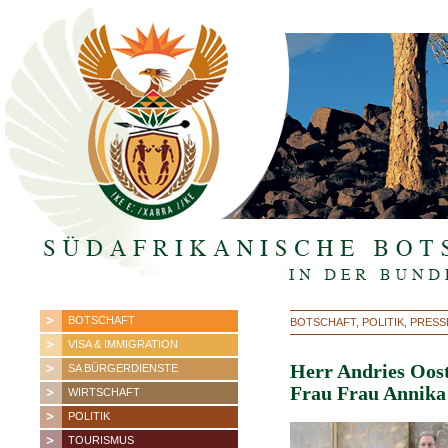
BOTSCHAFT
BOTSCHAFT, POLITIK, PRES
VISA & IMMIGRATION
Herr Andries Oost
SA BÜRGERDIENSTE
Frau Frau Annika
WIRTSCHAFT
POLITIK
TOURISMUS