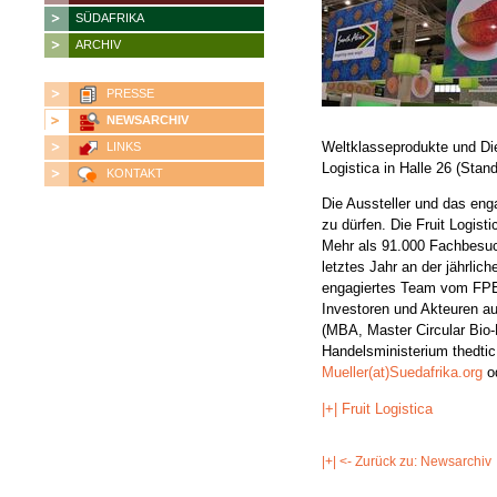
SÜDAFRIKA
ARCHIV
PRESSE
NEWSARCHIV
Weltklasseprodukte und Die
LINKS
Logistica in Halle 26 (Stan
KONTAKT
Die Aussteller und das eng
zu dürfen. Die Fruit Logist
Mehr als 91.000 Fachbesuc
letztes Jahr an der jährlich
engagiertes Team vom FPEF
Investoren und Akteuren aus
(MBA, Master Circular Bio
Handelsministerium thedtic
Mueller(at)Suedafrika.org
od
|+| Fruit Logistica
|+| <- Zurück zu: Newsarchiv