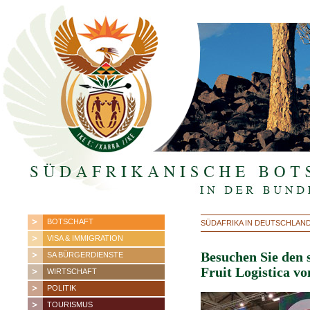
BOTSCHAFT
SÜDAFRIKA IN DEUTSCHLAN
VISA & IMMIGRATION
Besuchen Sie den 
SA BÜRGERDIENSTE
Fruit Logistica vo
WIRTSCHAFT
POLITIK
TOURISMUS