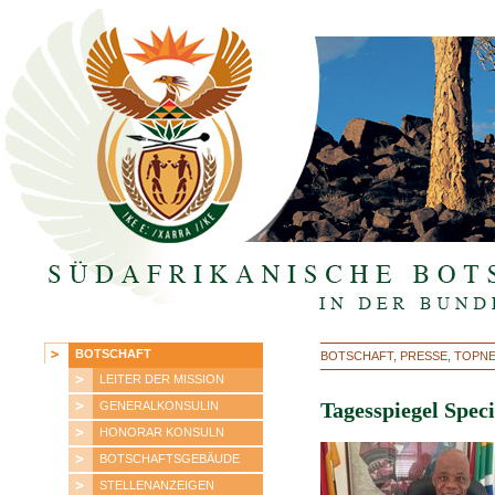
BOTSCHAFT
BOTSCHAFT, PRESSE, TOPN
LEITER DER MISSION
GENERALKONSULIN
Tagesspiegel Spe
HONORAR KONSULN
BOTSCHAFTSGEBÄUDE
STELLENANZEIGEN