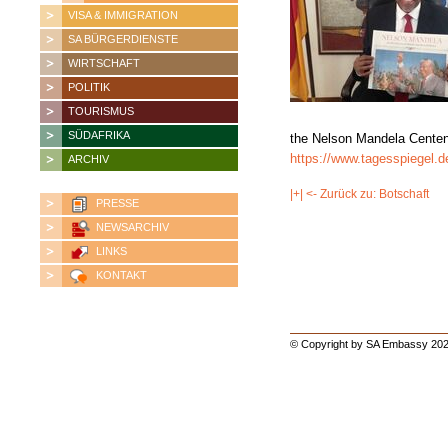
VISA & IMMIGRATION
SA BÜRGERDIENSTE
WIRTSCHAFT
POLITIK
TOURISMUS
SÜDAFRIKA
the Nelson Mandela Centenar
https://www.tagesspiegel.
ARCHIV
|+| <- Zurück zu: Botschaft
PRESSE
NEWSARCHIV
LINKS
KONTAKT
© Copyright by SA Embassy 202